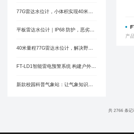
77G雷达水位计，小体积实现40米大范围水位监测
F
平板雷达水位计｜IP68 防护，恶劣工况下液位稳定采集
产品
40米量程77G雷达水位计，解决野外复杂环境水位监测难题
FT-LD1智能雷电预警系统 构建户外安全雷电防护体系
新款校园科普气象站：让气象知识从课本走向校园实景
共 2766 条记