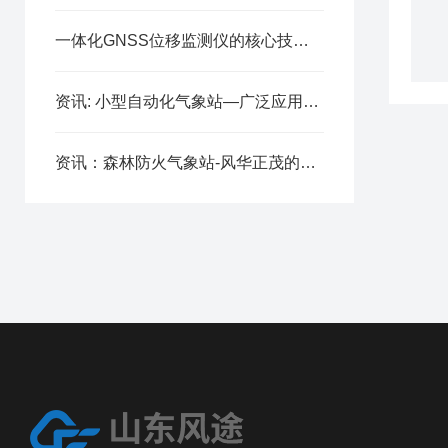
一体化GNSS位移监测仪的核心技术与应用场景解析
资讯: 小型自动化气象站—广泛应用的气象监测系统(2023全+国+发+货)
资讯：森林防火气象站-风华正茂的火险预警气象站（顺+丰+包+邮）