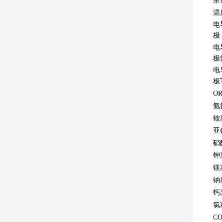
余
温
电
极
电
极
电
极
O
氨
铵
亚
硝
钾
镁
钠
钙
氯
C