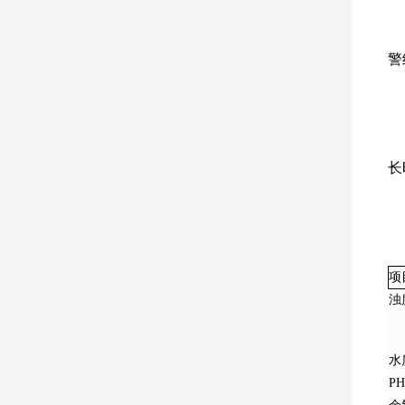
看
继
警
继
量
密
背
长
蜂
按
项
浊
水
P