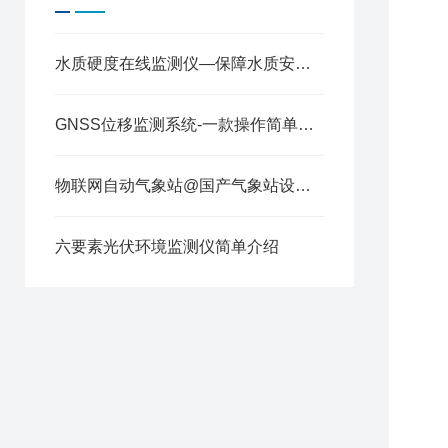
水质硬度在线监测仪—保障水质安全、优化水资源管理@2024风途推送
GNSS位移监测系统-一款操作简单的扼流圈GNSS监测站@全+境+派+送
产
功
物联网自动气象站@国产气象站设备-2021厂家精选
供
防
六要素光伏环境监测仪简单介绍
仪
工
·
显
功
时
数
抗
通