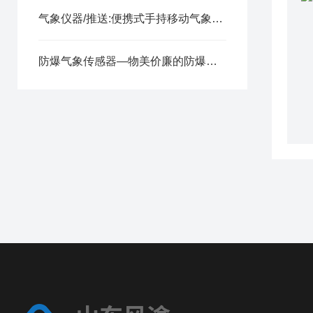
气象仪器/推送:便携式手持移动气象站—集多项气象要素于一体的气象观测仪器
防爆气象传感器—物美价廉的防爆气象仪@2025全国发货