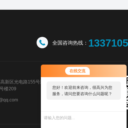
133710
全国咨询热线：
在线交流
高新区光电路155号潍坊高新区光
您好！欢迎前来咨询，很高兴为您
楼209
服务，请问您要咨询什么问题呢？
@qq.com