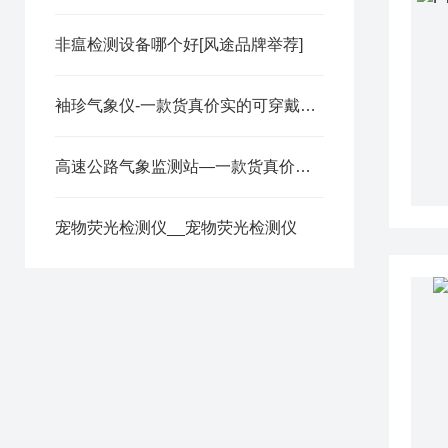
非瘟检测设备哪个好[风途品牌举荐]
袖珍气象仪-一款货真价实的可穿戴手持气象仪@2026全+国+发+货
高速公路气象监测站—一款货真价实的高速公路自动气象站@2025全国派送
宠物荧光检测仪__宠物荧光检测仪