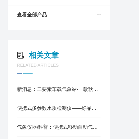
查看全部产品
相关文章
RELATED ARTICLES
新消息：二要素车载气象站-一款秋高气爽的车载式小型气象站
便携式多参数水质检测仪——好品质,好服务的水质检测一体机2025全+境+派+送
气象仪器/科普：便携式移动自动气象站—具备高度集成性的野外小型气象站