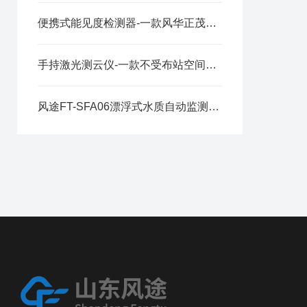
便携式能见度检测器-一款风华正茂的能见度仪器@2023全国派送
手持激光测云仪-一款不受布站空间条件限制的云高仪@2025已更新
风途FT-SFA06漂浮式水质自动监测站——采用低功耗设计，可长时间运行~