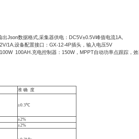
Json数据格式,采集器供电：DC5V±0.5V峰值电流1A,
V/1A,设备配置接口：GX-12-4P插头，输入电压5V
100W 100AH.充电控制器：150W，MPPT自动功率点跟踪，
准
确 度
±0.3℃
±2%
±2%