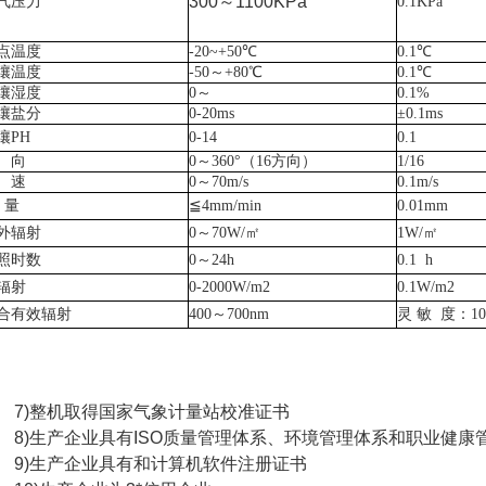
300～1100KPa
气压力
0.1KPa
点温度
-20~+50℃
0.1℃
壤温度
-50～+80℃
0.1℃
壤湿度
0～
0.1%
壤盐分
0-20ms
±0.1ms
壤
PH
0-14
0.1
 向
0～360°（16方向）
1/16
 速
0～70m/s
0.1m/s
量
≦4mm/min
0.01mm
外辐射
0～70W/㎡
1W/㎡
照时数
0～24h
0.1 h
辐射
0-2000W/m2
0.1W/m2
合有效辐射
400～700nm
灵
敏 度：10～5
)整机取得国家气象计量站校准证书
)生产企业具有ISO质量管理体系、环境管理体系和职业健康
)生产企业具有和计算机软件注册证书