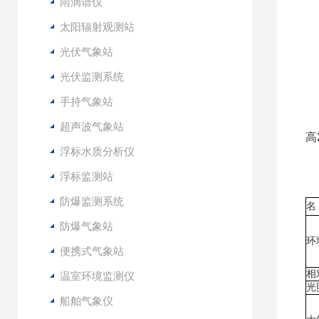
5
雨滴谱仪
6
太阳辐射观测站
7
光伏气象站
8
光伏监测系统
1
手持气象站
2
3
超声波气象站
高
浮标水质分析仪
4
5
浮标监测站
6
防爆监测系统
名
防爆气象站
环
便携式气象站
相
温室环境监测仪
光
船舶气象仪