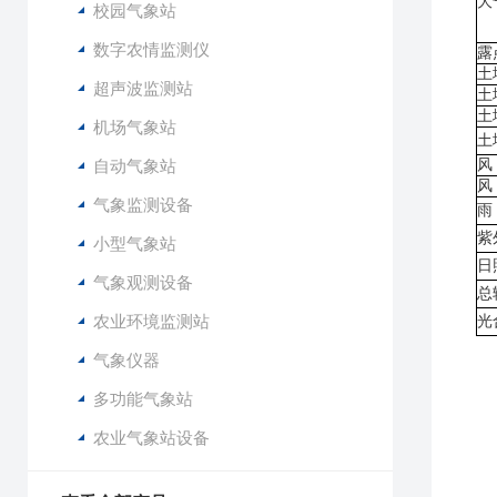
大
校园气象站
数字农情监测仪
露
土
超声波监测站
土
土
机场气象站
土
自动气象站
风
风
气象监测设备
雨
紫
小型气象站
日
气象观测设备
总
农业环境监测站
光
气象仪器
多功能气象站
7
农业气象站设备
8
9