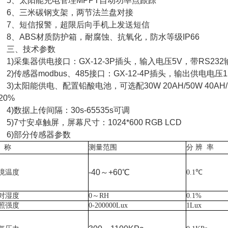
、太阳能充电管理MPPT自动功率点跟踪
、三米碳钢支架，两节法兰盘对接
、短信报警，超限后向手机上发送短信
、ABS材质防护箱，耐腐蚀、抗氧化，防水等级IP66
三、技术参数
)采集器供电接口：GX-12-3P插头，输入电压5V，带RS232输出
)传感器modbus、485接口：GX-12-4P插头，输出供电电压12
)太阳能供电、配置铅酸电池，可选配30W 20AH/50W 40AH/
20%
)数据上传间隔：30s-65535s可调
)7寸安卓触屏，屏幕尺寸：1024*600 RGB LCD
)部分传感器参数
称
测量范围
分
辨 率
-40～+60℃
境温度
0.1℃
对湿度
0～RH
0.1%
照强度
0-200000Lux
1Lux