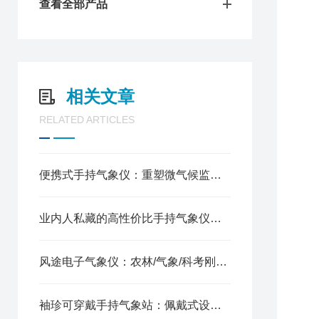
1
查看全部产品
相关文章
RELATED ARTICLES
1
2
3
便携式手持气象仪：重塑微气候监测的移动实验室
4
5
业内人私藏的高性价比手持气象仪：精密传感+低功耗设计
6
7
七
风途电子气象仪：农林/气象/科考刚需神器
1
2
袖珍可穿戴手持气象站：佩戴式设计，解放双手随时读数
3