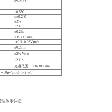
±0.3hPa
±0.5℃
≤±0.2℃
±2%
±2％
±0.2%
<3°(>1.0m/s)
±(0.3+0.03V)m/s
±0.2mm
±2% W/㎡
±2％h
光谱范围：
300-3000nm
0μv/μmol·m-2·s-1
管理体系认证