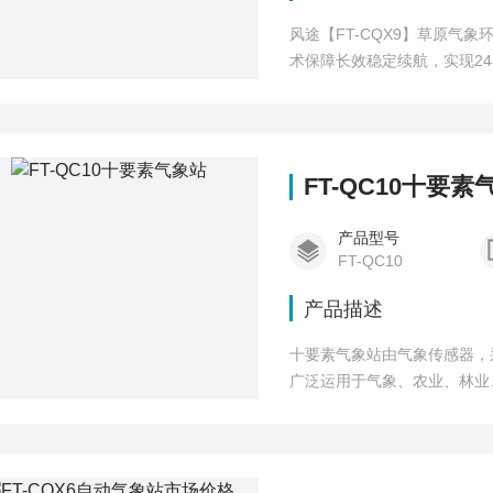
风途【FT-CQX9】草原气
术保障长效稳定续航，实现2
集、实时上传、智能归档，采
足科研、管护、预警等不同应
FT-QC10十要素
产品型号
FT-QC10
产品描述
十要素气象站由气象传感器，
广泛运用于气象、农业、林业