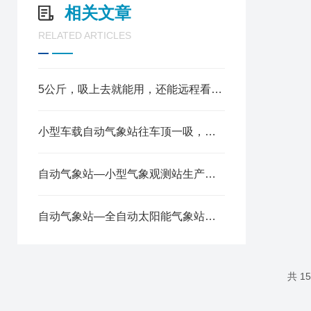
相关文章
RELATED ARTICLES
5公斤，吸上去就能用，还能远程看视频——车载小型气象站进化到这一步了？
小型车载自动气象站往车顶一吸，风速风向温湿度气压全有了，还自带仨摄像头
自动气象站—小型气象观测站生产厂商哪家好@风途科技，售后专业滴很！
自动气象站—全自动太阳能气象站，实时监控气象数据2025全+境+派+送
共 1