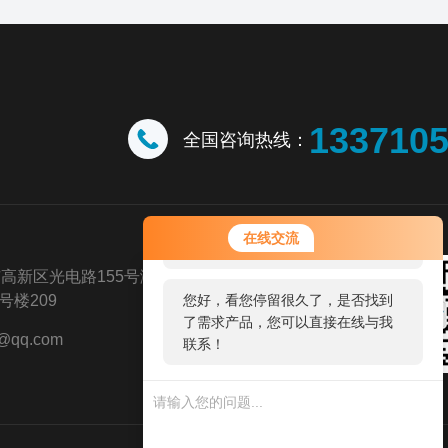
133710
全国咨询热线：
您好！欢迎前来咨询，很高兴为您
在线交流
服务，请问您要咨询什么问题呢？
高新区光电路155号潍坊高新区光
楼209
您好，看您停留很久了，是否找到
了需求产品，您可以直接在线与我
@qq.com
联系！