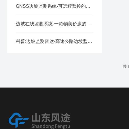
GNSS边坡监测系统-可远程监控的山体滑坡监测预警系统
边坡在线监测系统-一款物美价廉的GNSS边坡监测系统2024全+境+派+送
科普:边坡监测雷达-高速公路边坡监测系统解决方案2024全+境+派+送
共 