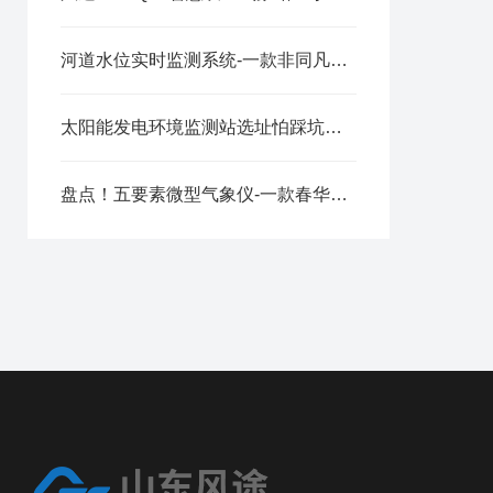
河道水位实时监测系统-一款非同凡响的水位监测设备@2023已更新
太阳能发电环境监测站选址怕踩坑？【风途】帮你把光资源家底摸得明明白白
盘点！五要素微型气象仪-一款春华秋实的金属款微气象仪@2023动态已更新