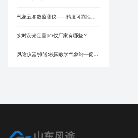
气象五参数监测仪——精度可靠性价比又高的微型气象站 2025全+境+派+送
实时荧光定量pcr仪厂家有哪些？
风途仪器/推送:校园教学气象站—促进学生对气象学的理解和兴趣