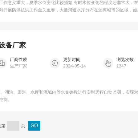
工作意义重大，夏季水位变化比较频繁,有时水位变化的程度还非常大，
对开展防洪抗洪工作至关重要，大量河道水库分布在远离城市的区域，如
将耗费大量人力物力。
测设备厂家
厂商性质
更新时间
浏览次数
生产厂家
2024-05-14
1347
河、湖泊、渠道、水库和流域内等水文参数进行实时远程自动监测，实现
控制。
到第
页