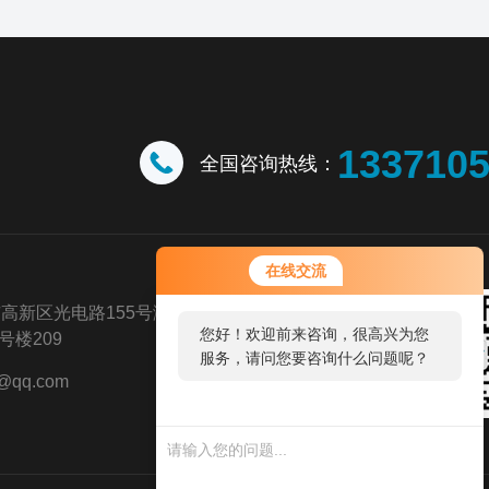
133710
全国咨询热线：
在线交流
高新区光电路155号潍坊高新区光
您好！欢迎前来咨询，很高兴为您
楼209
服务，请问您要咨询什么问题呢？
@qq.com