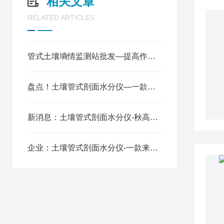
相关文章
RELATED ARTICLES
管式土壤墒情监测站批发—提高作物产量与品质@2024全网推送
盘点！土壤管式剖面水分仪—一款欣欣向荣的管式土壤墒情监测站
新消息：土壤管式剖面水分仪-秋高气爽的管式土壤墒情监测仪@2023已更新
企业：土壤管式剖面水分仪-一款来势汹汹的管式土壤墒情监测仪