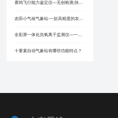
赛鸽飞行能力鉴定仪—无创检测,快速出结果的鸽子dna设备2025全+境+派+送
农田小气候气象站-一款高精度的农田小型气象站2024全+境+派+送
全彩屏一体化负氧离子监测仪—一款高颜值的环境气象站@2023已更新
十要素自动气象站有哪些功能特点？