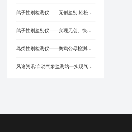
鸽子性别检测仪——无创鉴别,轻松搞定的鉴定鸽子公母设备2025全+境+派+送
鸽子性别鉴别仪——实现无创、快速、准确鉴别的鸽子检测仪 2025全+境+派+送
鸟类性别检测仪——鹦鹉公母检测仪生产厂家推荐@风途物联网，不负选择~
风途资讯:自动气象监测站—实现气象监测的一体化超声波气象监测站