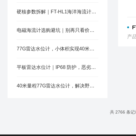
硬核参数拆解｜FT-HL1海洋海流计凭什么成为深海水文监测优选？
电磁海流计选购避坑｜别再只看价格！深海监测选对设备才省钱
产品
77G雷达水位计，小体积实现40米大范围水位监测
平板雷达水位计｜IP68 防护，恶劣工况下液位稳定采集
40米量程77G雷达水位计，解决野外复杂环境水位监测难题
共 2766 条记