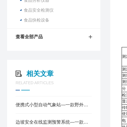
食品分析仪器
2
3
食品安全检测仪
4
食品快检设备
5
6
查看全部产品
测
测
相关文章
测
测
RELATED ARTICLES
分
检
显
便携式小型自动气象站—一款野外环境监测系统@2022已更新
传
使
电
边坡安全在线监测预警系统—一款防灾的GNSS监测仪@2023已更新