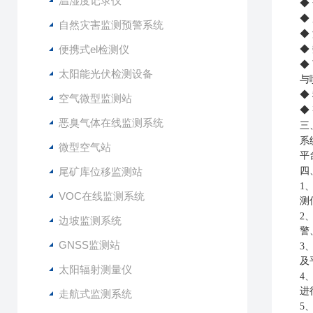
温湿度记录仪
◆
◆
自然灾害监测预警系统
◆
便携式el检测仪
◆
◆
太阳能光伏检测设备
与
◆
空气微型监测站
◆
恶臭气体在线监测系统
三
系
微型空气站
平
尾矿库位移监测站
四
1
VOC在线监测系统
测
2
边坡监测系统
警
GNSS监测站
3
及
太阳辐射测量仪
4
进
走航式监测系统
5