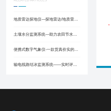
RELATED ARTICLES
地质雷达探地仪—探地雷达/地质雷达/暗管探测仪2024全+境+派+送
土壤水分监测系统​​—助力农田节水增产的土壤含水量监测仪器​@风途科技
便携式数字气象仪-一款货真价实的便携式气象站设备@2026已更新
输电线路结冰监测系统——实时评估结冰的危害，保障线路安全运行~