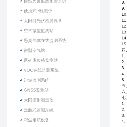
自然灾害监测预警系统
8
9
便携式el检测仪
1
1
太阳能光伏检测设备
1
空气微型监测站
1
1
恶臭气体在线监测系统
1
四
微型空气站
1
尾矿库位移监测站
2
3
VOC在线监测系统
4
5
边坡监测系统
五
GNSS监测站
六
七
太阳辐射测量仪
1
2
走航式监测系统
3
积尘走航设备
4