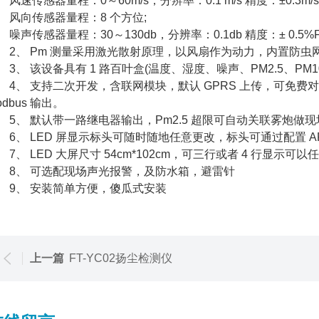
速传感器量程：0～60m/s，分辨率：0.1 m/s 精度：±0.3m/s
向传感器量程：8 个方位;
声传感器量程：30～130db，分辨率：0.1db 精度：± 0.5%F
、 Pm 测量采用激光散射原理，以风扇作为动力，内置防虫
、 该设备具有 1 路百叶盒(温度、湿度、噪声、PM2.5、PM1
、 支持二次开发，含联网模块，默认 GPRS 上传，可免费对接
odbus 输出。
、 默认带一路继电器输出，Pm2.5 超限可自动关联雾炮做现
、 LED 屏显示标头可随时随地任意更改，标头可通过配置 AP
、 LED 大屏尺寸 54cm*102cm，可三行或者 4 行显示可以
、 可选配现场声光报警，及防水箱，避雷针
、 安装简单方便，傻瓜式安装
上一篇
FT-YC02扬尘检测仪