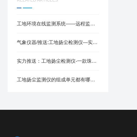
RELATED ARTICLES
工地环境在线监测系统——远程监测，提升扬尘治理效能2025全+境+派+送
气象仪器/推送:工地扬尘检测仪—实时监测工地周围的空气中的颗粒物浓度
实力推送：工地扬尘检测仪-一款珠圆玉润的扬尘监测仪器（技术新闻）
工地扬尘监测仪的组成单元都有哪些呢？