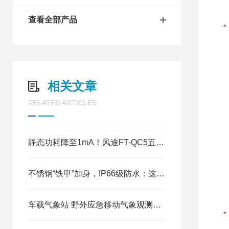
查看全部产品
相关文章
RELATED ARTICLES
静态功耗降至1mA！风途FT-QC5五要素气象站，把“省电”做到了卓绝
不锈钢“铁甲”加身，IP66级防水：这才是能熬过台风的微型气象站​
车载气象站 野外应急移动气象观测无人值守测报装置