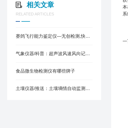
软
相关文章
本
系
RELATED ARTICLES
1
2
赛鸽飞行能力鉴定仪—无创检测,快速出结果的鸽子dna设备2025全+境+派+送
一
3
气象仪器/科普：超声波风速风向记录仪—响应速度高的风速监测仪
4
5
6
食品微生物检测仪有哪些牌子
7
8
土壤仪器/推送：土壤墒情自动监测设备—远程监测自动采集实时数据
9
外
重
电
数