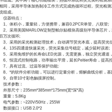
件组成。其中两个核心功能模块：热循环系统和荧光实时检测系
相同，采用半导体加热制冷工作方式完成热循环过程。荧光检测
统组成。
仪器特点：
、体积小，重量轻，方便携带，兼容0.2PCR单管、八联管;
、采用美国MARLOW定制型帕尔贴模块高级别半导体芯片，
百万次循环;
、采用的采光检测处理技术，自动调节荧光本底，提高荧光信
、13S四通道快速采光，荧光采集信号稳定，减少延时误差;
、采用免维护的长寿命LED光源，无需更换，独立荧光通道，
、恒流式控制电路，功率输出平滑，延长Peltier寿命，提高控
、具有过流、过温等保护功能;
、*的软件分析功能，可以进行定量分析，熔解曲线分析，基因
、自带10寸彩色触摸屏控制。
技术参数：
形尺寸：235mm*385mm*175mm(宽*深*高)
量：5.8Kg
气参数：~220V/50Hz，255W
据接口：USB 2.0*2