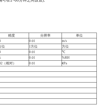
在1~60分钟之间设置);
精度
分辨率
单位
3
0.
1
m/s
0
方位
1方位
方位
3
0.
1
℃
0
%
0.
1
%RH
0
.02（相对）
0.
1
Pa
0
K