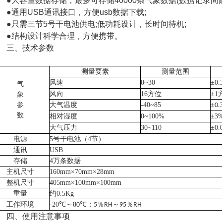
大容量数据存储，最多可存储40000条气象数据(数据记录间隔可
通用USB通讯接口，方便usb数据下载;
只需三节5号干电池供电;低功耗设计，长时间待机;
结构设计科学合理，方便携带。
三、技术参数
测量要素
测量范围
风速
0~30
±0.
气
风向
16方位
±1
象
参
大气温度
-40~85
±
0.
数
相对湿度
0~100%
±3
大气压力
30~110
±0
电源
5号干电池（4节）
通讯
USB
存储
4万条数据
主机尺寸
160mm×70mm×28mm
整机尺寸
405mm×100mm×100mm
重量
约
0.5Kg
工作环境
-20℃～8
℃；
％
～
％
0
5
RH
95
RH
四、使用注意事项