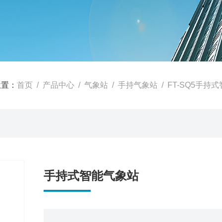
位置：
首页
/
产品中心
/
气象站
/
手持气象站
/ FT-SQ5手持
手持式智能气象站