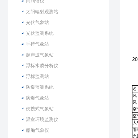
5
雨滴谱仪
6
太阳辐射观测站
7
光伏气象站
8
光伏监测系统
1
手持气象站
2
3
超声波气象站
2
浮标水质分析仪
4
5
浮标监测站
6
防爆监测系统
名
风
防爆气象站
风
便携式气象站
空
空
温室环境监测仪
大
雨
船舶气象仪
光