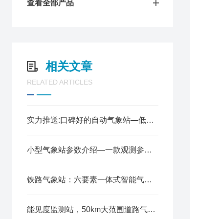
查看全部产品
1
相关文章
2
3
RELATED ARTICLES
4
5
6
实力推送:口碑好的自动气象站—低功耗的小型微型气象站（顺+丰+包+邮）
7
七
1
小型气象站参数介绍—一款观测参数齐全的气象监测设备@2023已更新
2
3
铁路气象站：六要素一体式智能气象监测设备
4
5
6
能见度监测站，50km大范围道路气象监测设备详解