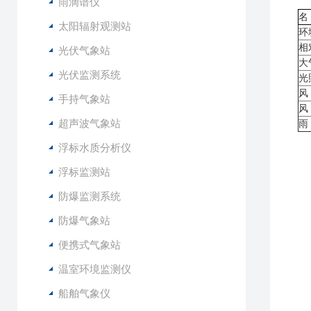
1
雨滴谱仪
名
太阳辐射观测站
环
相
光伏气象站
大
光伏监测系统
光
风
手持气象站
风
超声波气象站
雨
2
浮标水质分析仪
3
浮标监测站
4
5
防爆监测系统
6
防爆气象站
1
便携式气象站
2
温室环境监测仪
3
4
船舶气象仪
5