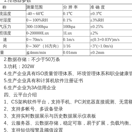
.传感器参数
称
测量范围
分
辨
率
准
确
度
境温度
-40～60℃
0.1℃
±0.3℃
对湿度
0～100%RH
0.1%
±
3
%RH
气压力
300-1100hpa
100hpa
±0.25%
照强度
0-200000Lux
1Lux
±2%
 速
0～70m/s
0.1m/s
±(0.3+0.03V)m/s
 向
0～360°（16方向）
1/16
<3°(>1.0m/s)
量
≦4mm/min
0.01mm
±0.2mm
.数据存储：不少于50万条
.功耗：202W
.生产企业具有ISO质量管理体系、环境管理体系和职业健康
.生产企业具有和计算机软件注册证书
.生产企业为3A信用企业
四、云平台介绍
、CS架构软件平台，支持手机、PC浏览器直接观测、无需
、支持多帐号、多设备登录
、支持实时数据展示与历史数据展示仪表板
、云服务器、云数据存储，稳定可靠，易于扩展，负载均衡
、支持短信报警及阈值设置