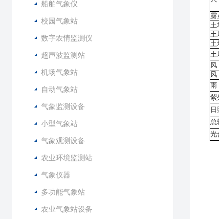
船舶气象仪
露
校园气象站
土
土
数字农情监测仪
土
超声波监测站
土
风
机场气象站
风
雨
自动气象站
紫
气象监测设备
日
总
小型气象站
光
气象观测设备
7
农业环境监测站
8
9
气象仪器
1
多功能气象站
农业气象站设备