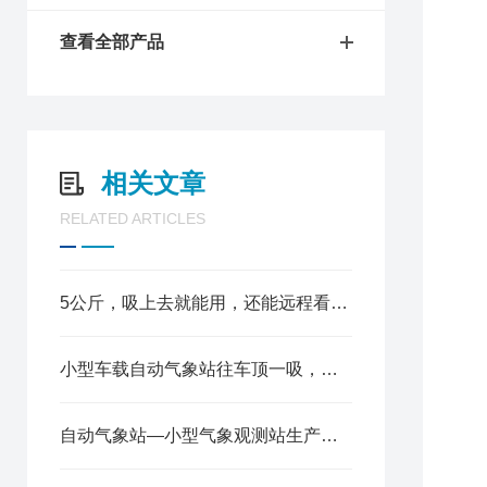
查看全部产品
相关文章
RELATED ARTICLES
5公斤，吸上去就能用，还能远程看视频——车载小型气象站进化到这一步了？
小型车载自动气象站往车顶一吸，风速风向温湿度气压全有了，还自带仨摄像头
1
2
自动气象站—小型气象观测站生产厂商哪家好@风途科技，售后专业滴很！
3
4