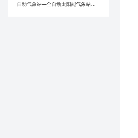
5
自动气象站—全自动太阳能气象站，实时监控气象数据2025全+境+派+送
6
7
七
1
2
3
4
5
6
7
1
2
3
4
5
6
7