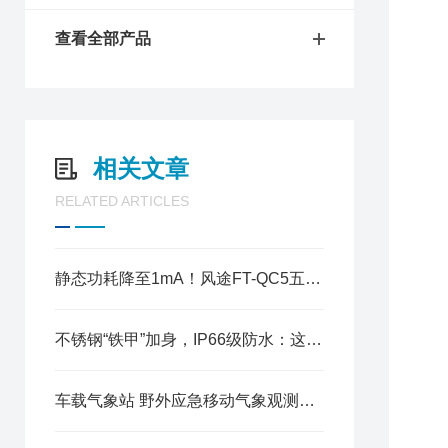
查看全部产品
相关文章
RELATED ARTICLES
1
2
3
静态功耗降至1mA！风途FT-QC5五要素气象站，把“省电”做到了卓绝
4
5
6
不锈钢“铁甲”加身，IP66级防水：这才是能熬过台风的微型气象站​
7
七
车载气象站 野外应急移动气象观测无人值守测报装置
1
2