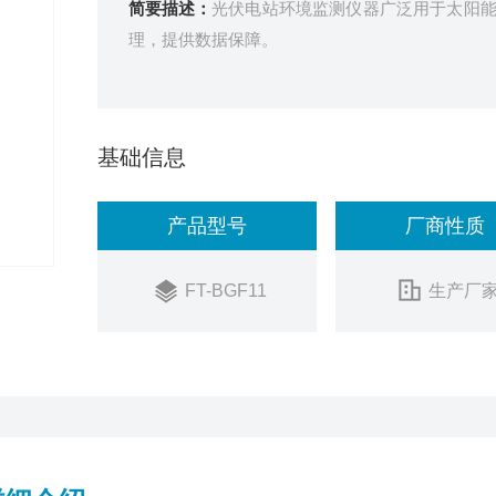
简要描述：
光伏电站环境监测仪器广泛用于太阳
理，提供数据保障。
基础信息
产品型号
厂商性质
FT-BGF11
生产厂