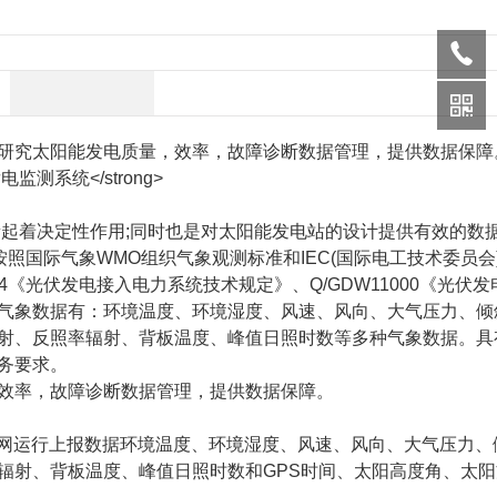
研究太阳能发电质量，效率，故障诊断数据管理，提供数据保障
起着决定性作用;同时也是对太阳能发电站的设计提供有效的数
按照国际气象WMO组织气象观测标准和IEC(国际电工技术委员会
4《光伏发电接入电力系统技术规定》、Q/GDW11000《光伏发
气象数据有：环境温度、环境湿度、风速、风向、大气压力、倾
射、反照率辐射、背板温度、峰值日照时数等多种气象数据。具
务要求。
效率，故障诊断数据管理，提供数据保障。
网运行上报数据环境温度、环境湿度、风速、风向、大气压力、
辐射、背板温度、峰值日照时数和GPS时间、太阳高度角、太阳