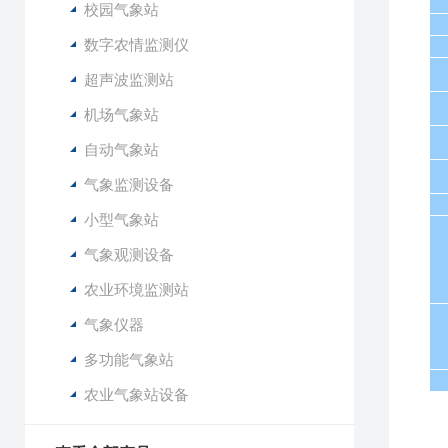
校园气象站
数字农情监测仪
超声波监测站
机场气象站
自动气象站
气象监测设备
小型气象站
气象观测设备
农业环境监测站
气象仪器
多功能气象站
农业气象站设备