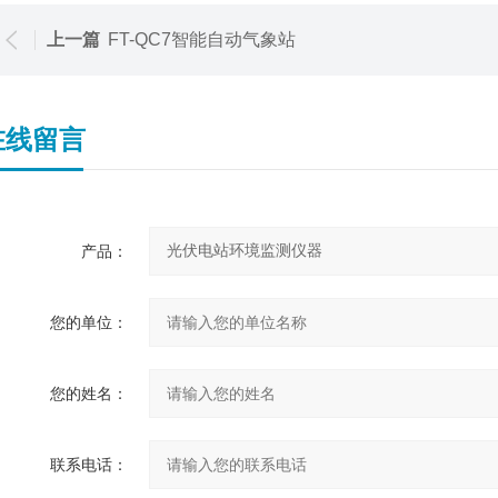
上一篇
FT-QC7智能自动气象站
在线留言
产品：
您的单位：
您的姓名：
联系电话：