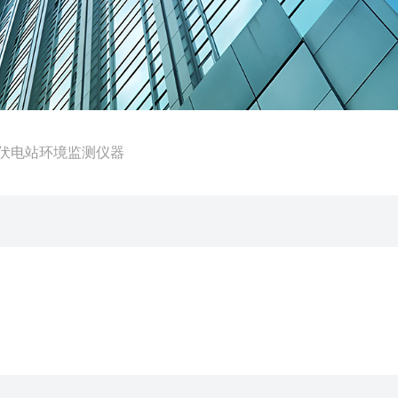
11光伏电站环境监测仪器