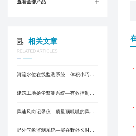
查看全部产品
相关文章
RELATED ARTICLES
河流水位在线监测系统—体积小巧的雷达水位监测站@2025全国派送
建筑工地扬尘监测系统—有效控制工地扬尘污染@2025推送
风速风向记录仪—质量顶呱呱的风速风向测量仪@2025已更新
野外气象监测系统—能在野外长时间工作的碳纤维气象站@2025全境派送