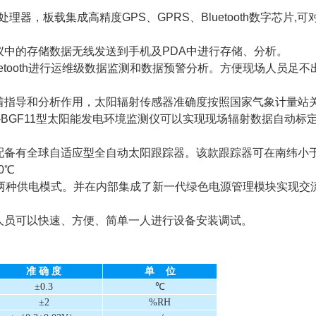
，板载集成高精度GPS、GPRS、Bluetooth数字芯片,可
中的存储数据无线发送到手机及PDA中进行存储、分析。
tooth进行运维级数据监测和数据预警分析。方便现场人员足不
指导和分析作用，太阳辐射传感器准确度按照国家气象计量站
，FT-BGF11型太阳能发电环境监测仪可以实现现场辐射数据自动标
备有全球自适应型全自动太阳跟踪器。该款跟踪器可在南纬小
0℃
V两种供电模式。并在内部集成了新一代绿色电源管理模块实现交
员可以快速、方便、简单一人进行设备安装调试。
准
确 度
单
位
±0.3
℃
±2
%RH