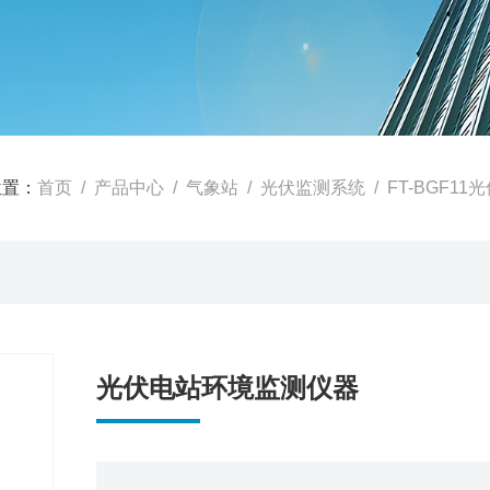
位置：
首页
/
产品中心
/
气象站
/
光伏监测系统
/ FT-BGF
光伏电站环境监测仪器