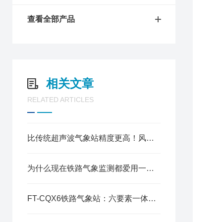
查看全部产品
1
2
3
相关文章
4
5
RELATED ARTICLES
6
7
七
比传统超声波气象站精度更高！风途FT-CQX6了解一下
1
2
为什么现在铁路气象监测都爱用一体式六要素气象站？答案在这里
3
4
5
FT-CQX6铁路气象站：六要素一体式集成
6
7