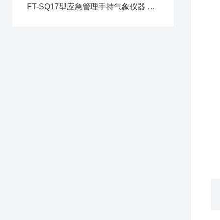
1
FT-SQ17型应急管理手持气象仪器 多参数一体化便携监测仪器
2
3
4
5
6
7
8
9
1
1