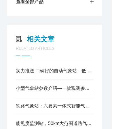
查看全部产品
相关文章
1
2
RELATED ARTICLES
3
4
5
实力推送:口碑好的自动气象站—低功耗的小型微型气象站（顺+丰+包+邮）
6
7
七
小型气象站参数介绍—一款观测参数齐全的气象监测设备@2023已更新
1
2
铁路气象站：六要素一体式智能气象监测设备
3
4
5
能见度监测站，50km大范围道路气象监测设备详解