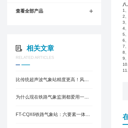
八
1
查看全部产品
2
3
4
5
6
7
相关文章
8
RELATED ARTICLES
9
10
11
比传统超声波气象站精度更高！风途FT-CQX6了解一下
为什么现在铁路气象监测都爱用一体式六要素气象站？答案在这里
FT-CQX6铁路气象站：六要素一体式集成