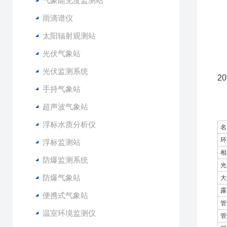
气象能见度监测站
8
雨滴谱仪
太阳辐射观测站
1
光伏气象站
2
3
光伏监测系统
2
手持气象站
4
5
超声波气象站
6
浮标水质分析仪
名
环
浮标监测站
相
防爆监测系统
光
防爆气象站
大
露
便携式气象站
管
温室环境监测仪
管