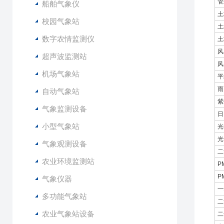
管
船舶气象仪
土
校园气象站
土
数字农情监测仪
土
风
超声波监测站
风
机场气象站
平
雨
自动气象站
紫
气象监测设备
日
小型气象站
光
光
气象观测设备
二
农业环境监测站
P
P
气象仪器
一
多功能气象站
二
农业气象站设备
二