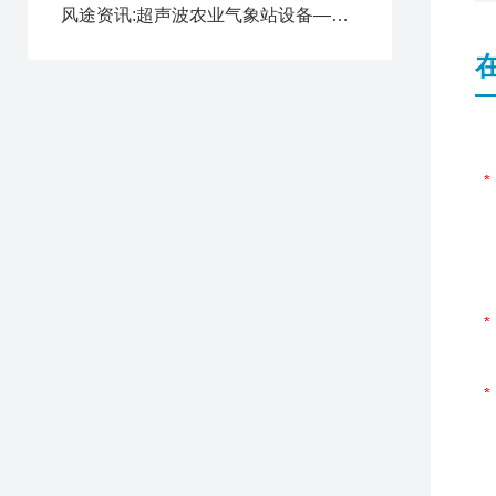
风途资讯:超声波农业气象站设备—高度集成的室外气象站（顺+丰+包+邮）