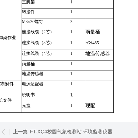
三脚架
1
转接件
1
M3
×
30
螺钉
3
雨量桶
连接线缆（
2
芯）
1
脚架作业
RS
连接线缆（
3
芯）
1
485
地温传感器
连接线缆（
4
芯）
1
雨量桶
1
地温传感器
1
装附件
电源适配器
1
1
说明书
机文件
现配
光盘
1
上一篇
FT-XQ4校园气象检测站 环境监测仪器