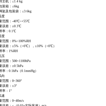
持主机：
≤
1.4 kg
包装箱：
≤
6kg
脚架及包装袋：
≤
3.6kg
温度
量范围：
-40
℃
~+55
℃
量误差：
±
0.3
℃
辨率：
0.1
℃
湿度
量范围：
0%~100%RH
量误差：
±
5%
（
>0
℃），±
10%
（
<0
℃）
辨率：
1%RH
气压
量范围：
500~1100hPa
量误差：
±
0.5hPa
辨率：
0.1hPa
（
0.1mmHg
）
风向
量范围：
0~360
°
量误差：
±
3
°
辨率：
1
°
风速
量范围：
0~40m/s
量误差：
≤（
0.03
×实际风速）
m/s