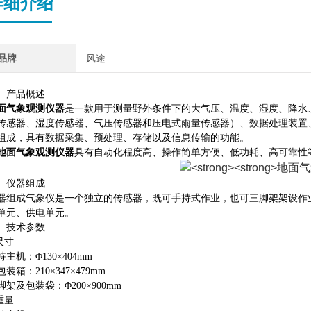
详细介绍
品牌
风途
、产品概述
面气象观测仪器
是一款用于测量野外条件下的大气压、温度、湿度、降水
传感器、湿度传感器、气压传感器和压电式雨量传感器）、数据处理装置
组成，具有数据采集、预处理、存储以及信息传输的功能。
地面气象观测仪器
具有自动化程度高、操作简单方便、低功耗、高可靠性
、仪器组成
器组成气象仪是一个独立的传感器，既可手持式作业，也可三脚架架设作
单元、供电单元。
、技术参数
尺寸
持主机：
Φ
130
×
404mm
包装箱：
210
×
347
×
479mm
脚架及包装袋：
Φ
200
×
900mm
重量