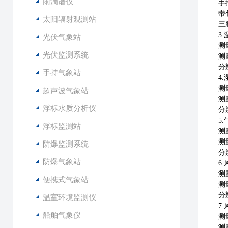
雨滴谱仪
手
带
太阳辐射观测站
三
3.
光伏气象站
测
光伏监测系统
测
分
手持气象站
4.
测
超声波气象站
测
浮标水质分析仪
分
5.
浮标监测站
测
测
防爆监测系统
分
防爆气象站
6.
测
便携式气象站
测
分
温室环境监测仪
7.
船舶气象仪
测
测