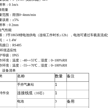
辨率：
0.1m/s
降雨量
量范围：雨强
0~4mm/min
量误差：
±
5%
辨率：
0.2mm
电气性能
源：
3
节
18650
锂电池供电（连续工作时长≥
12h
），电池可通过车载直流或
耗：＜
1.4W
讯接口：
RS485
环境适应性
护等级：
IP65
作环境：温度：
-40~+55
℃，湿度：
0~100%RH
存环境：温度：
-55~+70
℃，湿度：
0~100%RH
、设备清单
名称
数量
备注
类
1
手持气象站
连接线缆
1
持作业
（
10
芯）
备用
电池
3