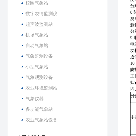
校园气象站
分
8.
数字农情监测仪
测
超声波监测站
测
分
机场气象站
9.
电
自动气象站
功
气象监测设备
通
10.
小型气象站
防
工
气象观测设备
贮
农业环境监测站
四
分
气象仪器
多功能气象站
手
农业气象站设备