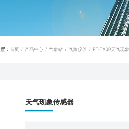
位置：
首页
/
产品中心
/
气象站
/
气象仪器
/ FT-TX30天气
天气现象传感器