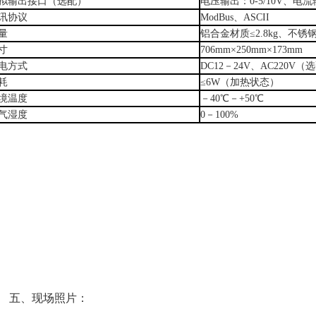
拟输出接口（选配）
电压输出：
0-5/10V、电
讯协议
ModBus、ASCII
量
铝合金材质
≤2.8kg、不锈
寸
706mm×250mm×173mm
电方式
DC12－24V、AC220V（
耗
≤6W（加热状态）
境温度
－
40℃－+50℃
气湿度
0－100%
五、现场照片：