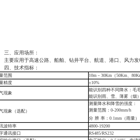
三、应用场所：
要应用于高速公路、船舶、钻井平台、航道、港口、风力发
四、技术指标：
量范围
10m－30Km（50Km、80
量精度
±10%
能识别四种不同降水：毛
气现象
能识别雨、雪、薄雾（烟
测量降水和降雪的强度：
测量范围：
0-200mm/h
气现象（选配）
分
辨
率：
0.1mm（雨量
讯波特率
4800-19200
字通讯接口
RS485/RS232