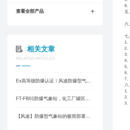
8
查看全部产品
五
六
七
1
相关文章
2
3
RELATED ARTICLES
4
5
6
7
Ex高等级防爆认证！风途防爆型气象站，适配油库矿井多高危场景
八
1
2
FT-FB01防爆气象站，化工厂罐区安全设备，全天候监测恶劣气象风险
3
【风途】防爆型气象站的极简部署与全流程适配：降低高危场景的施工安全风险