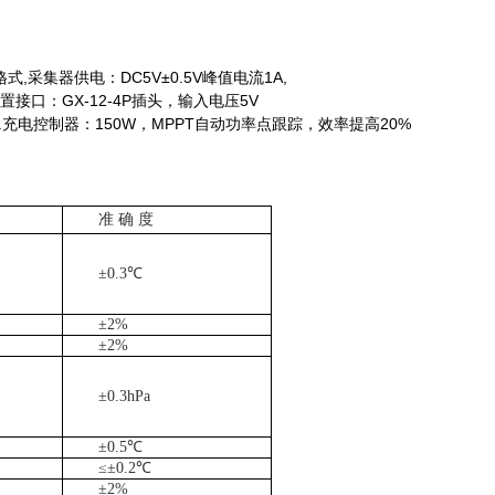
格式
,
采集器供电：
DC5V
±
0.5V
峰值电流
1A,
置接口：
GX-12-4P
插头，输入电压
5V
.
充电控制器：
150W
，
MPPT
自动功率点跟踪，效率提高
20%
准
确 度
±0.3℃
±2%
±2%
±0.3hPa
±0.5℃
≤±0.2℃
±2%