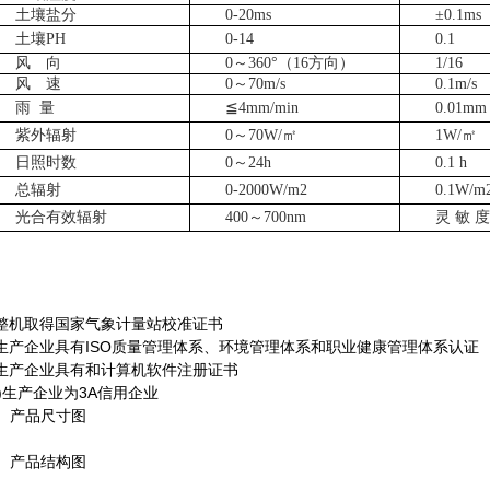
土壤盐分
0-20ms
±0.1ms
土壤
PH
0-14
0.1
风 向
0～360°（16方向）
1/16
风 速
0～70m/s
0.1m/s
雨
量
≦4mm/min
0.01mm
紫外辐射
0～70W/㎡
1W/㎡
日照时数
0～24h
0.1 h
总辐射
0-2000W/m2
0.1W/m
光合有效辐射
400～700nm
灵
敏 度：
整机取得国家气象计量站校准证书
生产企业具有
ISO
质量管理体系、环境管理体系和职业健康管理体系认证
生产企业具有和计算机软件注册证书
)
生产企业为
3A
信用企业
、产品尺寸图
、产品结构图