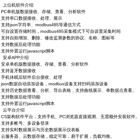
、上位机软件介绍
、
PC
单机版数据接收、存储、查看、分析软件
、支持串口数据接收、处理、展示
、支持
json
字符串、
modbus485
等通信方式
、可自设置存储时间，
modbus485
采集模式下可自设置采集时间
、支持自助增加、删除、修改监测参数的协议、名称、图标等
、支持数据后处理功能
、支持外置运行
javascript
脚本
、安卓
APP
介绍
、安卓单机版数据接收、存储、查看、分析软件
、支持蓝牙数据接收
、手机休眠后软件后台接收、处理
、
json
数据自动添加设备，
modbus
设备支持扫码添加设备
、支持历史数据查看、分析、导出表格，支持曲线展示、单数据点查看。
、支持数据后处理功能
、支持外置运行
javascript
脚本
、云平台介绍
、
CS
架构软件平台，支持手机、
PC
浏览器直接观测、无需额外安装软件。
、支持多帐号、多设备登录
、支持实时数据展示与历史数据展示仪表板
、云服务器、云数据存储，稳定可靠，易于扩展，负载均衡。