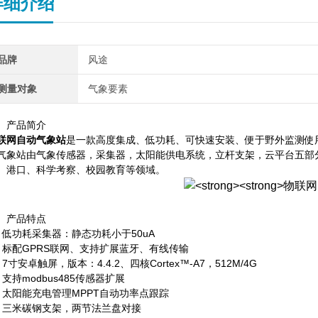
详细介绍
品牌
风途
测量对象
气象要素
、产品简介
联网自动气象站
是一款高度集成、低功耗、可快速安装、便于野外监测使
气象站
由气象传感器，采集器，太阳能供电系统，立杆支架，云平台五部
、港口、科学考察、校园教育等领域。
、产品特点
、低功耗采集器：静态功耗小于
50uA
、标配
GPRS
联网、支持扩展蓝牙、有线传输
、
7
寸安卓触屏，版本：
4.4.2
、四核
Cortex
™
-A7
，
512M/4G
、支持
modbus485
传感器扩展
、太阳能充电管理
MPPT
自动功率点跟踪
、三米碳钢支架，两节法兰盘对接