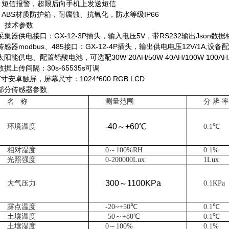
、短信报警，超限后向手机上发送短信
、
ABS
材质防护箱，耐腐蚀、抗氧化，防水等级
IP66
、技术参数
采集器供电接口：
GX-12-3P
插头，输入电压
5V
，带
RS232
输出
Json
数据
传感器
modbus
、
485
接口：
GX-12-4P
插头，输出供电电压
12V/1A,
设备配
太阳能供电、配置铅酸电池，可选配
30W 20AH/50W 40AH/100W 100AH
数据上传间隔：
30s-65535s
可调
7
寸安卓触屏，屏幕尺寸：
1024*600 RGB LCD
)部分传感器参数
名
称
测量范围
分
辨 率
-40～+60℃
环境温度
0.1℃
相对湿度
0～100%RH
0.1%
光照强度
0-200000Lux
1Lux
300～1100KPa
大气压力
0.1KPa
露点温度
-20~+50℃
0.1℃
土壤温度
-50～+80℃
0.1℃
土壤湿度
0～100%
0.1%