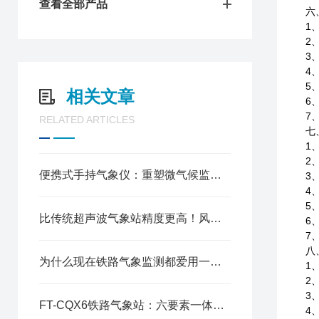
查看全部产品
六
1
2
3
4
5
相关文章
6
7
RELATED ARTICLES
七
1
2
便携式手持气象仪：重塑微气候监测的移动实验室
3
4
5
比传统超声波气象站精度更高！风途FT-CQX6了解一下
6
7
八
为什么现在铁路气象监测都爱用一体式六要素气象站？答案在这里
1
2
3
FT-CQX6铁路气象站：六要素一体式集成
4