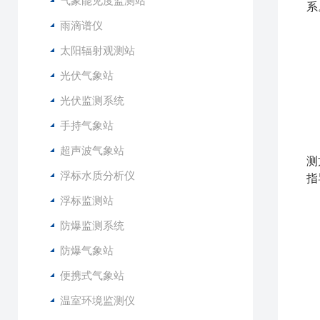
气象能见度监测站
系
雨滴谱仪
1
太阳辐射观测站
2
光伏气象站
3
4
光伏监测系统
5
手持气象站
分
超声波气象站
测
浮标水质分析仪
指
浮标监测站
型
防爆监测系统
供
输
防爆气象站
供
便携式气象站
波
工
温室环境监测仪
存