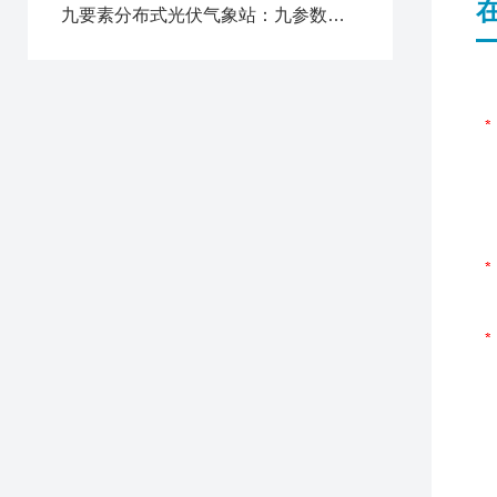
九要素分布式光伏气象站：九参数全覆盖监测，分布式光伏精细化管理气象终端