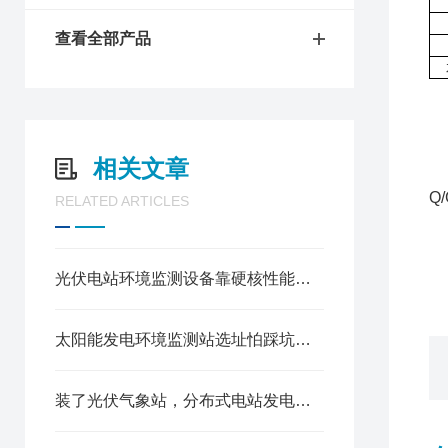
查看全部产品
相关文章
《
Q
RELATED ARTICLES
《
《
《
光伏电站环境监测设备靠硬核性能征服西北戈壁电站
太阳能发电环境监测站选址怕踩坑？【风途】帮你把光资源家底摸得明明白白
装了光伏气象站，分布式电站发电效率直接涨了8%？