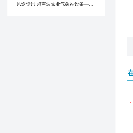
风途资讯:超声波农业气象站设备—高度集成的室外气象站（顺+丰+包+邮）