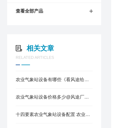
1
2
查看全部产品
3
4
5
6
7
相关文章
1
RELATED ARTICLES
2
3
4
农业气象站设备有哪些《看风途给您说》
5
6
7
农业气象站设备价格多少@风途厂家实惠#冷空气新闻
8
9
十四要素农业气象站设备配置 农业气象服务体系建设
1
1