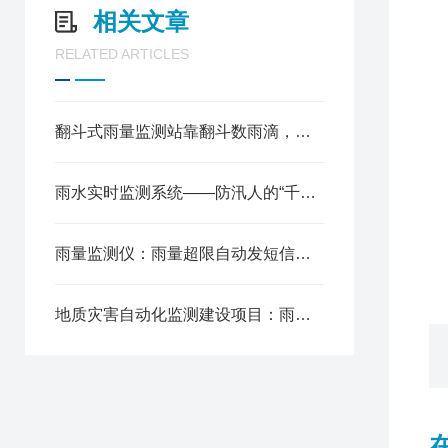
相关文章
C
RELATED ARTICLES
支
支
云
翻斗式雨量监测站靠翻斗数雨滴，测了几十年照样是主流
支
支
雨水实时监测系统——防汛人的“千里眼“
支
雨量监测仪：雨量超限自动发短信到手机，值班员不用死盯着屏幕
支
地质灾害自动化监测建设项目：雨量站不是摆设，是滑坡预警的第一道哨卡