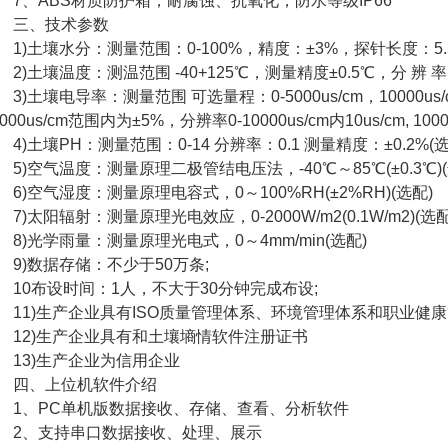
、ABS材质防护箱，耐腐蚀、抗氧化，防水等级IP66
三、技术参数
)土壤水分：测量范围：0-100%，精度：±3%，探针长度：5
)土壤温度：测温范围 -40+125℃，测量精度±0.5℃，分 辨 率
)土壤电导率：测量范围 可选量程：0-5000us/cm，10000us/cm，
0000us/cm范围内为±5%，分辨率0-10000us/cm内10us/cm, 10000
)土壤PH：测量范围：0-14 分辨率：0.1 测量精度：±0.2%(选
)空气温度：测量原理二极管结电压法，-40℃～85℃(±0.3℃)(
)空气湿度：测量原理电容式，0～100%RH(±2%RH)(选配)
)太阳辐射：测量原理光电效应，0-2000W/m2(0.1W/m2)(选配
)光学雨量：测量原理光电式，0～4mm/min(选配)
)数据存储：不少于50万条;
0布设时间：1人，不大于30分钟完成布设;
1)生产企业具有ISO质量管理体系、环境管理体系和职业健
2)生产企业具有和土壤墒情软件注册证书
3)生产企业为信用企业
四、上位机软件介绍
、PC单机版数据接收、存储、查看、分析软件
、支持串口数据接收、处理、展示