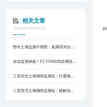
7
1
2
相关文章
3
RELATED ARTICLES
2
4
5
6
野外土壤监测不用愁：免调试30分钟快速布设，这款土壤无线墒情监测站太省心
7
8
农业监测神器！FT-TS400四层墒情监测站，温湿电导率一屏全掌握
9
1
1
三层管式土壤墒情监测站：打通墒情数据从采集到应用的价值闭环
1
1
三层管式土壤墒情监测站：破解传统墒情监测痛点的田间“哨兵”
1
2