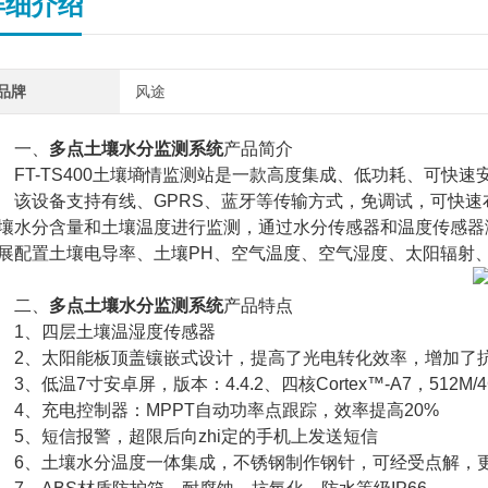
详细介绍
品牌
风途
一、
多点土壤水分监测系统
产品简介
T-TS400土壤墒情监测站是一款高度集成、低功耗、可快速
设备支持有线、GPRS、蓝牙等传输方式，免调试，可快速
壤水分含量和土壤温度进行监测，通过水分传感器和温度传感器测
展配置土壤电导率、土壤PH、空气温度、空气湿度、太阳辐射
二、
多点土壤水分监测系统
产品特点
、四层土壤温湿度传感器
、太阳能板顶盖镶嵌式设计，提高了光电转化效率，增加了
、低温7寸安卓屏，版本：4.4.2、四核Cortex™-A7，512M/4
、充电控制器：MPPT自动功率点跟踪，效率提高20%
、短信报警，超限后向zhi定的手机上发送短信
、土壤水分温度一体集成，不锈钢制作钢针，可经受点解，