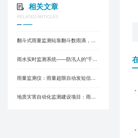
相关文章
RELATED ARTICLES
翻斗式雨量监测站靠翻斗数雨滴，测了几十年照样是主流
雨水实时监测系统——防汛人的“千里眼“
雨量监测仪：雨量超限自动发短信到手机，值班员不用死盯着屏幕
地质灾害自动化监测建设项目：雨量站不是摆设，是滑坡预警的第一道哨卡