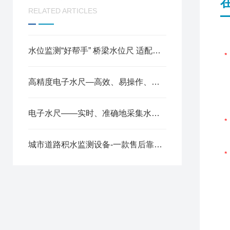
RELATED ARTICLES
水位监测“好帮手” 桥梁水位尺 适配各类桥梁 安装简单不破坏结构
高精度电子水尺—高效、易操作、可远程监控水位2025全+境+派+送
电子水尺——实时、准确地采集水位数据远程实时监控2025全+境+派+送
​城市道路积水监测设备-一款售后靠得住的电子水尺积水监测站