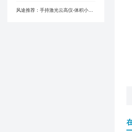
1
风途推荐：手持激光云高仪-体积小，重量轻的便携激光测云仪
测
V
T
N
本
2
流