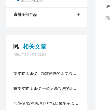
旋桨式流速仪
便
渠
该
查看全部产品
国
测
旋
旋
相关文章
起
测
RELATED ARTICLES
测
输
信
旋桨式流速仪：精准便携的水文流速监测设备
显
测
螺旋桨式流速仪-一款兴高采烈的水文流速仪（全+国+派+送）
温
电
气象仪器/推送:景区空气负氧离子监测仪—用户可以全面了解环境状况
本