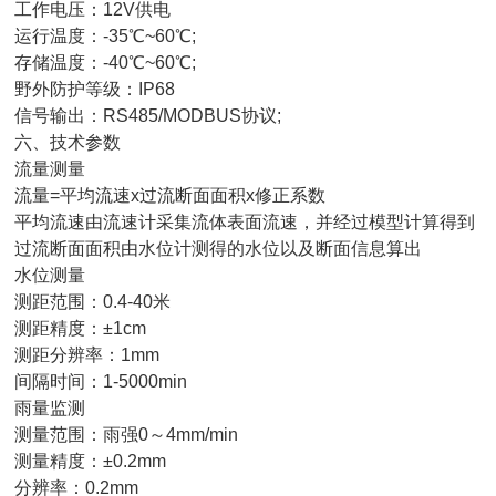
作电压：12V供电
行温度：-35℃~60℃;
储温度：-40℃~60℃;
外防护等级：IP68
号输出：RS485/MODBUS协议;
六、技术参数
流量测量
量=平均流速x过流断面面积x修正系数
均流速由流速计采集流体表面流速，并经过模型计算得到
流断面面积由水位计测得的水位以及断面信息算出
水位测量
距范围：0.4-40米
距精度：±1cm
距分辨率：1mm
隔时间：1-5000min
雨量监测
量范围：雨强0～4mm/min
量精度：±0.2mm
辨率：0.2mm