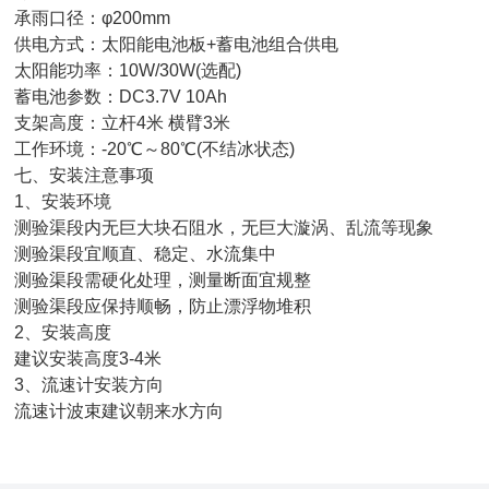
雨口径：φ200mm
电方式：太阳能电池板+蓄电池组合供电
阳能功率：10W/30W(选配)
电池参数：DC3.7V 10Ah
架高度：立杆4米 横臂3米
作环境：-20℃～80℃(不结冰状态)
七、安装注意事项
1、安装环境
验渠段内无巨大块石阻水，无巨大漩涡、乱流等现象
验渠段宜顺直、稳定、水流集中
验渠段需硬化处理，测量断面宜规整
验渠段应保持顺畅，防止漂浮物堆积
2、安装高度
议安装高度3-4米
、流速计安装方向
速计波束建议朝来水方向