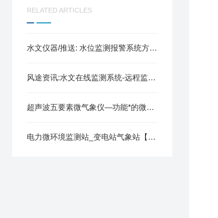
工
RELATED ARTICLES
运
存
野
水文仪器/推送: 水位监测报警系统方案—可以实时地获取水位数据
信
风途资讯:水文在线监测系统-远程监控数据的水位监测器（顺+丰+包+邮）
流
平
超声波五要素微气象仪—功能*的微气象传感器@2025全国派送
过
测
电力微环境监测站_变电站气象站【风途厂家介绍】
测
测
间
测
测
分