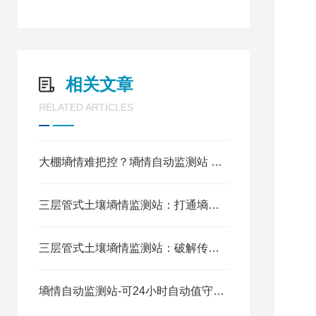
2
3
4
5
6
相关文章
RELATED ARTICLES
1
2
3
4
大棚墒情难把控？墒情自动监测站 智能预警 浇水不盲目
5
6
三层管式土壤墒情监测站：打通墒情数据从采集到应用的价值闭环
7
8
9
三层管式土壤墒情监测站：破解传统墒情监测痛点的田间“哨兵”
1
墒情自动监测站-可24小时自动值守的管式自动监测仪@2025全+国+派+送
1
1