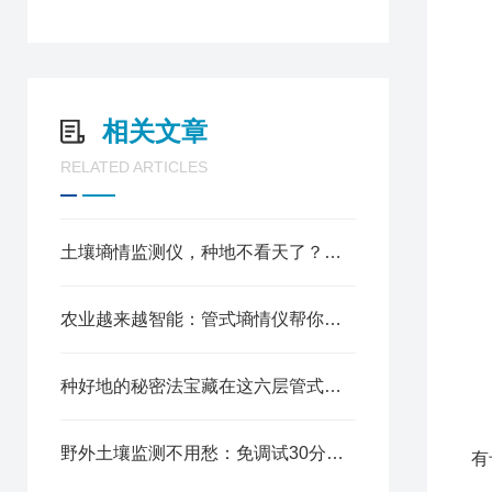
5
6
1
2
相关文章
3
RELATED ARTICLES
4
5
6
7
土壤墒情监测仪，种地不看天了？看“土“就够了！
8
9
农业越来越智能：管式墒情仪帮你实时掌握土壤的“健康状况“
1
1
种好地的秘密法宝藏在这六层管式土壤墒情仪里
1
1
野外土壤监测不用愁：免调试30分钟快速布设，这款土壤无线墒情监测站太省心
有
2