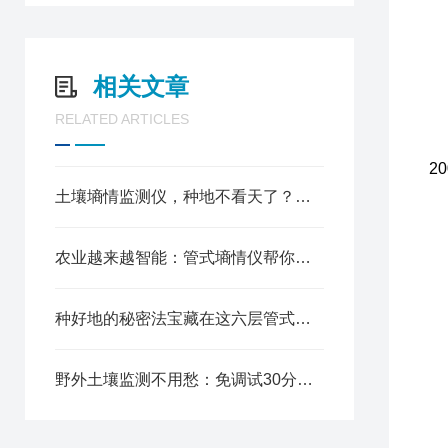
5
6
7
相关文章
1
RELATED ARTICLES
2
3
2
4
土壤墒情监测仪，种地不看天了？看“土“就够了！
5
6
农业越来越智能：管式墒情仪帮你实时掌握土壤的“健康状况“
7
8
9
种好地的秘密法宝藏在这六层管式土壤墒情仪里
1
1
野外土壤监测不用愁：免调试30分钟快速布设，这款土壤无线墒情监测站太省心
1
1